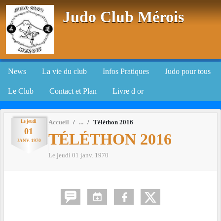
Panneau de gestion des cookies
Judo Club Mérois
News
La vie du club
Infos Pratiques
Judo pour tous
Le Club
Contact et Plan
Livre d or
Le
jeudi
Accueil
Téléthon 2016
01
TÉLÉTHON 2016
JANV.
1970
Le
jeudi
01
janv.
1970