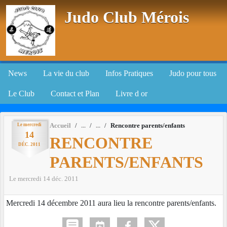
Panneau de gestion des cookies
Judo Club Mérois
News
La vie du club
Infos Pratiques
Judo pour tous
Le Club
Contact et Plan
Livre d or
Le
mercredi
Accueil
Rencontre parents/enfants
14
RENCONTRE
DÉC.
2011
PARENTS/ENFANTS
Le
mercredi
14
déc.
2011
Mercredi 14 décembre 2011 aura lieu la rencontre parents/enfants.