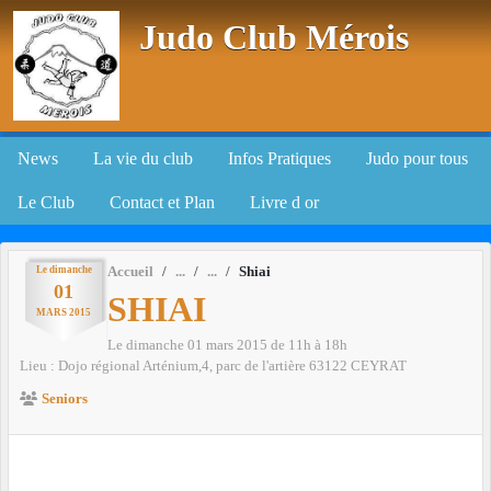
Panneau de gestion des cookies
Judo Club Mérois
News
La vie du club
Infos Pratiques
Judo pour tous
Le Club
Contact et Plan
Livre d or
Le
dimanche
Accueil
Shiai
01
SHIAI
MARS
2015
Le
dimanche
01
mars
2015
de 11h à 18h
Lieu :
Dojo régional Arténium,4, parc de l'artière
63122
CEYRAT
Seniors