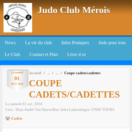
Panneau de gestion des cookies
Judo Club Mérois
News
La vie du club
Infos Pratiques
Judo pour tous
Le Club
Contact et Plan
Livre d or
Le
samedi
Accueil
Coupe cadets/cadettes
01
COUPE
OCT.
2016
CADETS/CADETTES
Le
samedi
01
oct.
2016
Lieu :
Dojo André Van HauweRue Jules Ladoumègue
37000
TOURS
Cadets