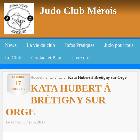
Panneau de gestion des cookies
Judo Club Mérois
News
La vie du club
Infos Pratiques
Judo pour tous
Le Club
Contact et Plan
Livre d or
Le
samedi
Accueil
Kata Hubert à Brétigny sur Orge
17
KATA HUBERT À
JUIN
2017
BRÉTIGNY SUR
ORGE
Le
samedi
17
juin
2017