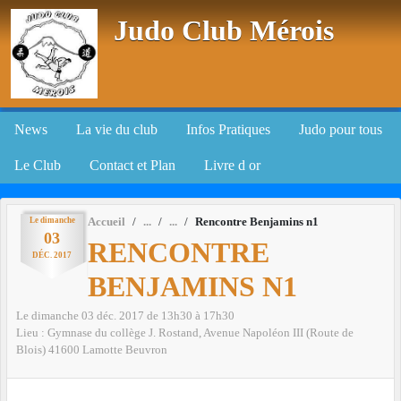
Panneau de gestion des cookies
Judo Club Mérois
News
La vie du club
Infos Pratiques
Judo pour tous
Le Club
Contact et Plan
Livre d or
Le
dimanche
Accueil
Rencontre Benjamins n1
03
RENCONTRE
DÉC.
2017
BENJAMINS N1
Le
dimanche
03
déc.
2017
de 13h30 à 17h30
Lieu :
Gymnase du collège J. Rostand, Avenue Napoléon III (Route de
Blois)
41600
Lamotte Beuvron