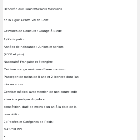
Réservée aux Juniors/Seniors Masculins
de la Ligue Centre-Val de Loire
Ceintures de Couleurs : Orange à Bleue
1) Participation :
Années de naissance : Juniors et seniors
(2000 et plus)
Nationalité Française et étrangère
Ceinture orange minimum - Bleue maximum
Passeport de moins de 8 ans et 2 licences dont l’an
née en cours
Certificat médical avec mention de non contre indic
ation à la pratique du judo en
compétition, daté de moins d’un an à la date de la
compétition
2) Pesées et Catégories de Poids :
MASCULINS :
•