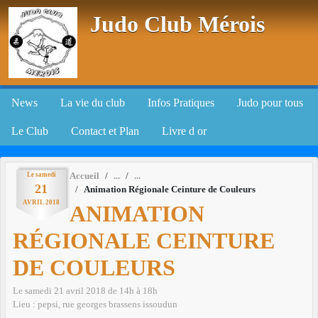
Panneau de gestion des cookies
Judo Club Mérois
News
La vie du club
Infos Pratiques
Judo pour tous
Le Club
Contact et Plan
Livre d or
Le
samedi
Accueil
21
Animation Régionale Ceinture de Couleurs
AVRIL
2018
ANIMATION
RÉGIONALE CEINTURE
DE COULEURS
Le
samedi
21
avril
2018
de 14h à 18h
Lieu :
pepsi, rue georges brassens
issoudun