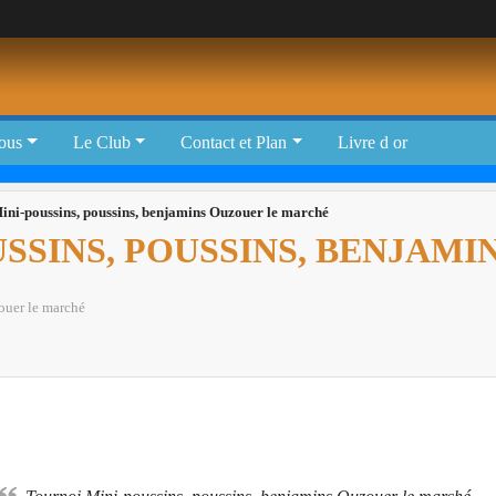
tous
Le Club
Contact et Plan
Livre d or
ini-poussins, poussins, benjamins Ouzouer le marché
SSINS, POUSSINS, BENJAM
uer le marché