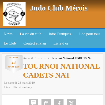
Panneau de gestion des cookies
Judo Club Mérois
News
La vie du club
Infos Pratiques
Judo pour tous
Le Club
Contact et Plan
Livre d or
Le
samedi
Accueil
Tournoi National CADETS Nat
23
TOURNOI NATIONAL
MARS
2019
CADETS NAT
Le
samedi
23
mars
2019
Lieu :
Illiers Combray