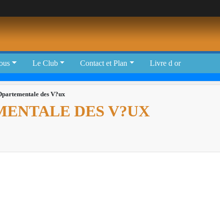
tous
Le Club
Contact et Plan
Livre d or
partementale des V?ux
ENTALE DES V?UX