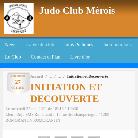
Panneau de gestion des cookies
Judo Club Mérois
News
La vie du club
Infos Pratiques
Judo pour tous
Le Club
Contact et Plan
Livre d or
Le
mercredi
Accueil
Initiation et Decouverte
27
INITIATION ET
OCT.
2021
DECOUVERTE
Le
mercredi
27
oct.
2021
de 18h15 à 19h30
Lieu :
Dojo SMS Romorantin, 15 rue des champs-ragot, 41200
ROMORANTIN
ROMORANTIN