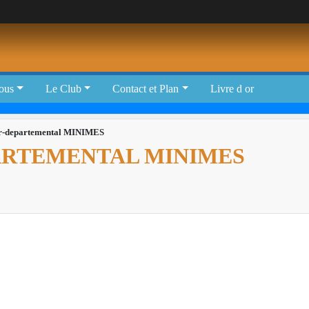
tous
Le Club
Contact et Plan
Livre d or
er-departemental MINIMES
ARTEMENTAL MINIMES