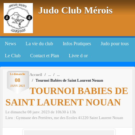
Panneau de gestion des cookies
Judo Club Mérois
News
La vie du club
Infos Pratiques
Judo pour tous
Le Club
Contact et Plan
Livre d or
Le
dimanche
Accueil
08
Tournoi Babies de Saint Laurent Nouan
JANV.
2023
TOURNOI BABIES DE
SAINT LAURENT NOUAN
Le
dimanche
08
janv.
2023
de 10h30 à 13h
Lieu :
Gymnase des Perrières, rue des Ecoles
41220
Saint Laurent Nouan