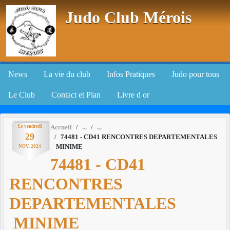
Panneau de gestion des cookies
Judo Club Mérois
News
La vie du club
Infos Pratiques
Judo pour tous
Le Club
Contact et Plan
Livre d or
Le
vendredi
Accueil
29
74481 - CD41 RENCONTRES DEPARTEMENTALES
MINIME
NOV.
2024
74481 - CD41
RENCONTRES
DEPARTEMENTALES
MINIME