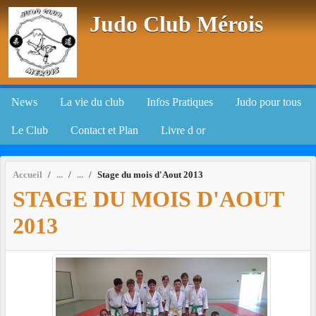
Panneau de gestion des cookies
Judo Club Mérois
News
La vie du club
Infos Pratiques
Judo pour tous
Le Club
Contact et Plan
Livre d or
Accueil
Stage du mois d'Aout 2013
STAGE DU MOIS D'AOUT
2013