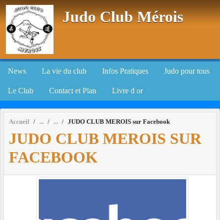
Panneau de gestion des cookies
Judo Club Mérois
News
La vie du club
Infos Pratiques
Judo pour tous
Le Club
Contact et Plan
Livre d or
Accueil
JUDO CLUB MEROIS sur Facebook
JUDO CLUB MEROIS SUR
FACEBOOK