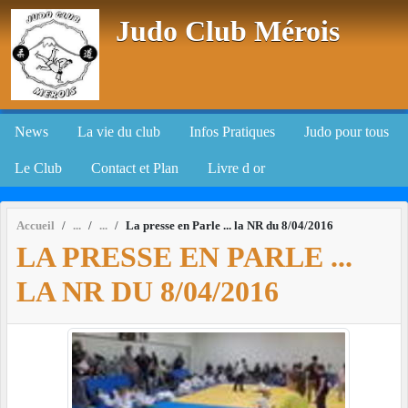
Panneau de gestion des cookies
Judo Club Mérois
News
La vie du club
Infos Pratiques
Judo pour tous
Le Club
Contact et Plan
Livre d or
Accueil
La presse en Parle ... la NR du 8/04/2016
LA PRESSE EN PARLE ...
LA NR DU 8/04/2016