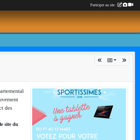
Participer au site :
partemental
ouvement
ct des
e site du