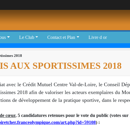
tous
Le Club
Contact et Plan
Livre d or
tissimes 2018
S AUX SPORTISSIMES 2018
riat avec le Crédit Mutuel Centre Val-de-Loire, le Conseil Dé
tissimes 2018 afin de valoriser les acteurs exemplaires du M
actions de développement de la pratique sportive, dans le respe
 de cœur
, 5 candidatures retenues pour le vote du public (votes sur l
loiretcher.franceolympique.com/art.php?id=59108
) :