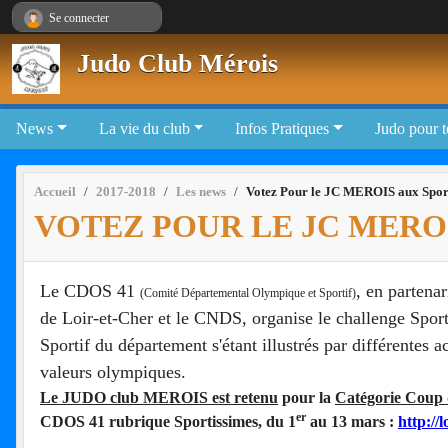
Panneau de gestion des cookies
Se connecter
Judo Club Mérois
News
La vie du club
Infos Pratiques
Judo pour 
Accueil
2017-2018
Les news
Votez Pour le JC MEROIS aux Spor
VOTEZ POUR LE JC MEROI
Le CDOS 41
, en partena
(
Comité Départemental Olympique et Sportif)
de Loir-et-Cher et le CNDS, organise le challenge Spor
Sportif du département s'étant illustrés par différentes 
valeurs olympiques.
Le JUDO club MEROIS est retenu
pour la
Catégorie Coup
er
CDOS 41 rubrique Sportissimes, du 1
au 13 mars :
http://