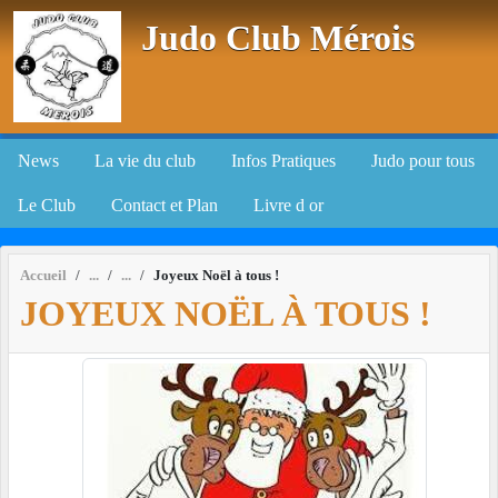
Panneau de gestion des cookies
Judo Club Mérois
News
La vie du club
Infos Pratiques
Judo pour tous
Le Club
Contact et Plan
Livre d or
Accueil
Joyeux Noël à tous !
JOYEUX NOËL À TOUS !