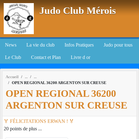
Panneau de gestion des cookies
Judo Club Mérois
News
La vie du club
Infos Pratiques
Judo pour tous
Le Club
Contact et Plan
Livre d or
Accueil
OPEN REGIONAL 36200 ARGENTON SUR CREUSE
OPEN REGIONAL 36200
ARGENTON SUR CREUSE
🏅 FÉLICITATIONS ERWAN ! 🏅
20 points de plus ...